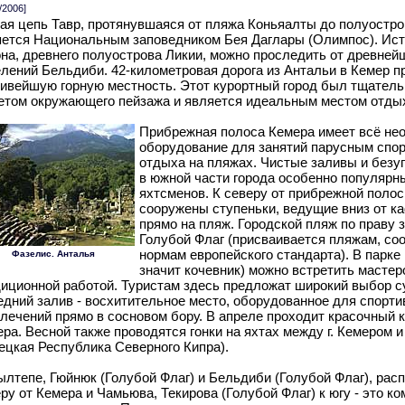
/2006]
ая цепь Тавр, протянувшаяся от пляжа Коньяалты до полуостро
ется Национальным заповедником Бея Даглары (Олимпос). Ист
на, древнего полуострова Ликии, можно проследить от древней
лений Бельдиби. 42-километровая дорога из Антальи в Кемер п
ивейшую горную местность. Этот курортный город был тщатель
етом окружающего пейзажа и является идеальным местом отды
Прибрежная полоса Кемера имеет всё не
оборудование для занятий парусным спор
отдыха на пляжах. Чистые заливы и безу
в южной части города особенно популярн
яхтсменов. К северу от прибрежной поло
сооружены ступеньки, ведущие вниз от ка
прямо на пляж. Городской пляж по праву 
Голубой Флаг (присваивается пляжам, с
нормам европейского стандарта). В парке
Фазелис. Анталья
значит кочевник) можно встретить мастеро
иционной работой. Туристам здесь предложат широкий выбор с
дний залив - восхитительное место, оборудованное для спорти
лечений прямо в сосновом бору. В апреле проходит красочный 
ра. Весной также проводятся гонки на яхтах между г. Кемером и 
ецкая Республика Северного Кипра).
лтепе, Гюйнюк (Голубой Флаг) и Бельдиби (Голубой Флаг), рас
ру от Кемера и Чамьюва, Текирова (Голубой Флаг) к югу - это к