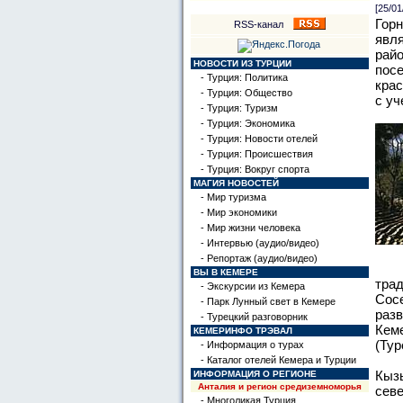
[25/01
Горн
RSS-канал
явля
райо
НОВОСТИ ИЗ ТУРЦИИ
посе
- Турция: Политика
крас
- Турция: Общество
с уч
- Турция: Туризм
- Турция: Экономика
- Турция: Новости отелей
- Турция: Происшествия
- Турция: Вокруг спорта
МАГИЯ НОВОСТЕЙ
- Мир туризма
- Мир экономики
- Мир жизни человека
- Интервью (аудио/видео)
- Репортаж (аудио/видео)
ВЫ В КЕМЕРЕ
трад
- Экскурсии из Кемера
Сосе
- Парк Лунный свет в Кемере
разв
- Турецкий разговорник
Кеме
КЕМЕРИНФО ТРЭВАЛ
(Тур
- Информация о турах
- Каталог отелей Кемера и Турции
Кызы
ИНФОРМАЦИЯ О РЕГИОНЕ
Анталия и регион средиземноморья
севе
- Многоликая Турция