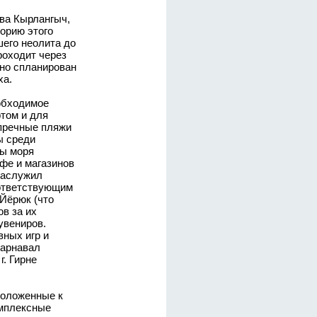
ва Кырлангыч,
орию этого
шего неолита до
роходит через
но спланирован
ха.
обходимое
том и для
пречные пляжи
ы среди
сы моря
фе и магазинов
заслужил
оответствующим
 Йёрюк (что
в за их
увениров.
вных игр и
карнавал
г. Гирне
положенные к
омплексные