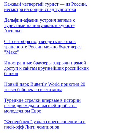
Каждый четвертый турист — из России,
несмотря на общий спад турпотока
Дельфин-афалин устроил заплыв с
туристами на популярном курорте
Антальи
С 1 сентября подтвердить льготы в
транспорте России можно будет через
"Макс"
Иностранные браузеры закрыли прямой
доступ к сайтам крупнейших российских
банков
Новый парк Butterfly World приютил 20
тысяч бабочек со всего мира
Турецкие стрелки впервые в истории
взяли две медали высшей пробы на
молодежном Евро
"Фенербахче" узнал своего соперника в
плей-офф Лиги чемпионов