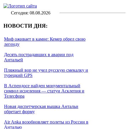
Сегодня: 08.08.2026
НОВОСТИ ДНЯ:
Миф оживает в камне: Кемер обрел свою
легенду
Десять пострадавших в аварии под
Антальей
Пляжный вор не учел русскую смекалку и
турецкий GPS
В Аспендосе найден монументальный
символ исцеления — статуи Асклепия и
Телесфора
Новая диспетчерская вышка Антальи
обретает форму
Air Anka возобновляет полеты из России в
Анталью