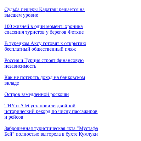
Cудьба пещеры Караташ решается на
высшем уровне
100 жизней в один момент: хроника
спасения туристов у берегов Фетхие
В турецком Аксу готовят к открытию
бесплатный общественный пляж
Россия и Турция строят финансовую
независимость
Как не потерять доход на банковском
вкладе
Остров замедленной роскоши
THY и AJet установили двойной
исторический рекорд по числу пассажиров
и рейсов
Заброшенная туристическая яхта "Мустафа
Бей" полностью выгорела в бухте Кумлуки