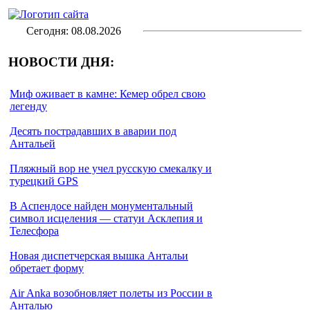
Сегодня: 08.08.2026
НОВОСТИ ДНЯ:
Миф оживает в камне: Кемер обрел свою
легенду
Десять пострадавших в аварии под
Антальей
Пляжный вор не учел русскую смекалку и
турецкий GPS
В Аспендосе найден монументальный
символ исцеления — статуи Асклепия и
Телесфора
Новая диспетчерская вышка Антальи
обретает форму
Air Anka возобновляет полеты из России в
Анталью