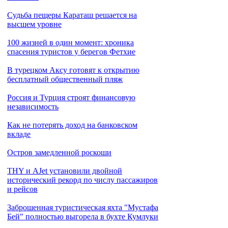
Cудьба пещеры Караташ решается на
высшем уровне
100 жизней в один момент: хроника
спасения туристов у берегов Фетхие
В турецком Аксу готовят к открытию
бесплатный общественный пляж
Россия и Турция строят финансовую
независимость
Как не потерять доход на банковском
вкладе
Остров замедленной роскоши
THY и AJet установили двойной
исторический рекорд по числу пассажиров
и рейсов
Заброшенная туристическая яхта "Мустафа
Бей" полностью выгорела в бухте Кумлуки