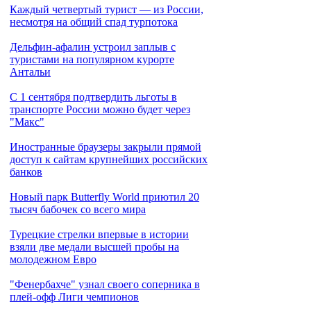
Каждый четвертый турист — из России,
несмотря на общий спад турпотока
Дельфин-афалин устроил заплыв с
туристами на популярном курорте
Антальи
С 1 сентября подтвердить льготы в
транспорте России можно будет через
"Макс"
Иностранные браузеры закрыли прямой
доступ к сайтам крупнейших российских
банков
Новый парк Butterfly World приютил 20
тысяч бабочек со всего мира
Турецкие стрелки впервые в истории
взяли две медали высшей пробы на
молодежном Евро
"Фенербахче" узнал своего соперника в
плей-офф Лиги чемпионов