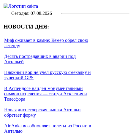
Сегодня: 07.08.2026
НОВОСТИ ДНЯ:
Миф оживает в камне: Кемер обрел свою
легенду
Десять пострадавших в аварии под
Антальей
Пляжный вор не учел русскую смекалку и
турецкий GPS
В Аспендосе найден монументальный
символ исцеления — статуи Асклепия и
Телесфора
Новая диспетчерская вышка Антальи
обретает форму
Air Anka возобновляет полеты из России в
Анталью