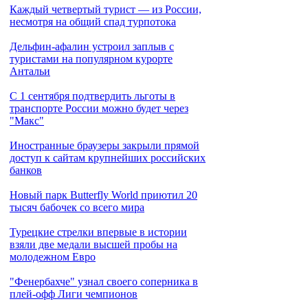
Каждый четвертый турист — из России,
несмотря на общий спад турпотока
Дельфин-афалин устроил заплыв с
туристами на популярном курорте
Антальи
С 1 сентября подтвердить льготы в
транспорте России можно будет через
"Макс"
Иностранные браузеры закрыли прямой
доступ к сайтам крупнейших российских
банков
Новый парк Butterfly World приютил 20
тысяч бабочек со всего мира
Турецкие стрелки впервые в истории
взяли две медали высшей пробы на
молодежном Евро
"Фенербахче" узнал своего соперника в
плей-офф Лиги чемпионов