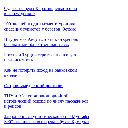
Cудьба пещеры Караташ решается на
высшем уровне
100 жизней в один момент: хроника
спасения туристов у берегов Фетхие
В турецком Аксу готовят к открытию
бесплатный общественный пляж
Россия и Турция строят финансовую
независимость
Как не потерять доход на банковском
вкладе
Остров замедленной роскоши
THY и AJet установили двойной
исторический рекорд по числу пассажиров
и рейсов
Заброшенная туристическая яхта "Мустафа
Бей" полностью выгорела в бухте Кумлуки