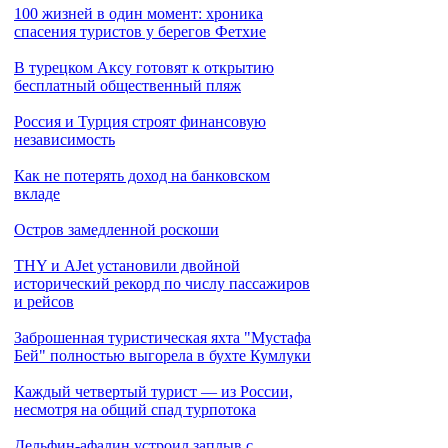
100 жизней в один момент: хроника
спасения туристов у берегов Фетхие
В турецком Аксу готовят к открытию
бесплатный общественный пляж
Россия и Турция строят финансовую
независимость
Как не потерять доход на банковском
вкладе
Остров замедленной роскоши
THY и AJet установили двойной
исторический рекорд по числу пассажиров
и рейсов
Заброшенная туристическая яхта "Мустафа
Бей" полностью выгорела в бухте Кумлуки
Каждый четвертый турист — из России,
несмотря на общий спад турпотока
Дельфин-афалин устроил заплыв с