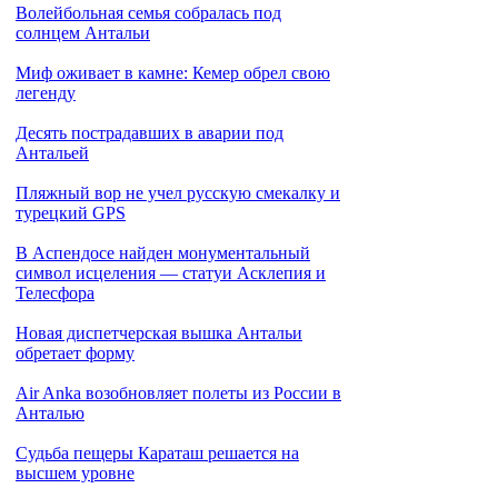
Волейбольная семья собралась под
солнцем Антальи
Миф оживает в камне: Кемер обрел свою
легенду
Десять пострадавших в аварии под
Антальей
Пляжный вор не учел русскую смекалку и
турецкий GPS
В Аспендосе найден монументальный
символ исцеления — статуи Асклепия и
Телесфора
Новая диспетчерская вышка Антальи
обретает форму
Air Anka возобновляет полеты из России в
Анталью
Cудьба пещеры Караташ решается на
высшем уровне