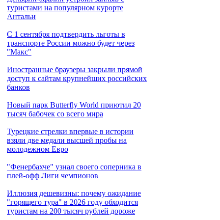
туристами на популярном курорте
Антальи
С 1 сентября подтвердить льготы в
транспорте России можно будет через
"Макс"
Иностранные браузеры закрыли прямой
доступ к сайтам крупнейших российских
банков
Новый парк Butterfly World приютил 20
тысяч бабочек со всего мира
Турецкие стрелки впервые в истории
взяли две медали высшей пробы на
молодежном Евро
"Фенербахче" узнал своего соперника в
плей-офф Лиги чемпионов
Иллюзия дешевизны: почему ожидание
"горящего тура" в 2026 году обходится
туристам на 200 тысяч рублей дороже