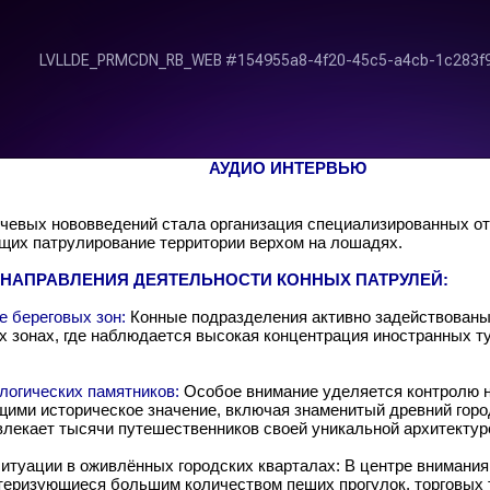
АУДИО ИНТЕРВЬЮ
чевых нововведений стала организация специализированных о
их патрулирование территории верхом на лошадях.
НАПРАВЛЕНИЯ ДЕЯТЕЛЬНОСТИ КОННЫХ ПАТРУЛЕЙ:
 береговых зон:
Конные подразделения активно задействованы
ех зонах, где наблюдается высокая концентрация иностранных 
логических памятников:
Особое внимание уделяется контролю н
ими историческое значение, включая знаменитый древний горо
влекает тысячи путешественников своей уникальной архитектуро
ситуации в оживлённых городских кварталах: В центре внимания
ктеризующиеся большим количеством пеших прогулок, торговых 