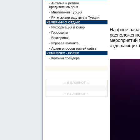
- Анталия и регион
средиземноморья
- Многоликая Турция
- Ритм жиэни ощутите в Турции
КЕМЕРИНФО ОТДЫХ
- Информация и юмор
На фоне начал
- Гороскопы
расположенно
- Викторина:
мероприятий 
- Игровая комната
отдыхающих и
- Архив опросов гостей сайта
KEMERINFO - FOREX
- Колонка трейдера
.:: В БЛОКНОТ ::.
.:: В БЛОКНОТ ::.