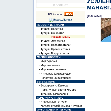
УСИЛЕН
.:: В БЛОКНОТ ::.
МАНАВГ
RSS-канал
[11/05/2026]
НОВОСТИ ИЗ ТУРЦИИ
- Турция: Политика
- Турция: Общество
Турция: Туризм
- Турция: Экономика
- Турция: Новости отелей
- Турция: Происшествия
- Турция: Вокруг спорта
МАГИЯ НОВОСТЕЙ
- Мир туризма
- Мир экономики
- Мир жизни человека
- Интервью (аудио/видео)
- Репортаж (аудио/видео)
ВЫ В КЕМЕРЕ
- Экскурсии из Кемера
- Парк Лунный свет в Кемере
- Турецкий разговорник
КЕМЕРИНФО ТРЭВАЛ
- Информация о турах
- Каталог отелей Кемера и Турции
ИНФОРМАЦИЯ О РЕГИОНЕ