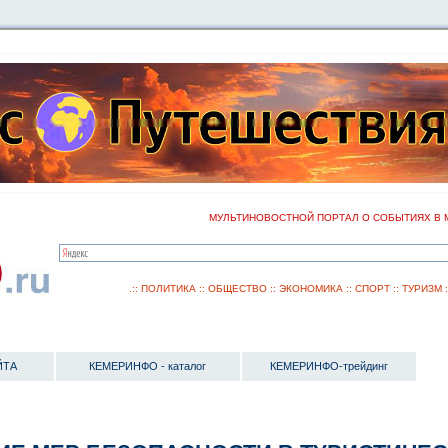
МУЛЬТИНОВОСТНОЙ ПОРТАЛ О СОБЫТИЯХ В 
.::
ПОЛИТИКА
::
ОБЩЕСТВО
::
ЭКОНОМИКА
::
СПОРТ
::
ТУРИЗМ
ЙТА
КЕМЕРИНФО - каталог
КЕМЕРИНФО-трейдинг