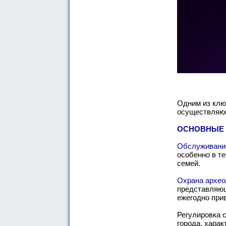
Одним из клю
осуществляющ
ОСНОВНЫЕ 
Обслуживание
особенно в т
семей.
Охрана архео
представляющ
ежегодно при
Регулировка 
города, хара