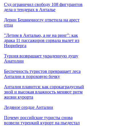
Cуд ограничил свободу 108 фигурантов
дела о тендерах в Анталье
Дерин Бешикчиоглу ответила на арест
отца
"Летим в Анталью, а не на ринг": как
драка 11 пассажиров сорвала вылет из
Нюрнберга
Турция возвращает украденную душу
Анатолии
Беспечность туристов превращает леса
Анталии в пороховую бочку
Анталия плавится: как сорокаградусный
зной и высокая влажность меняют ритм
жизни курорта
Ледяное сердце Анталии
Почему российские туристы снова
возвели турецкий курорт на пьедестал