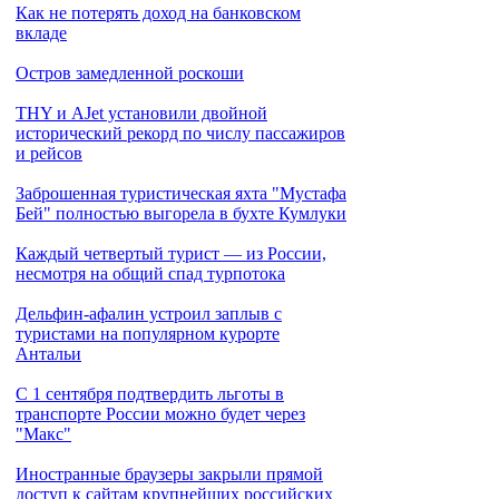
Как не потерять доход на банковском
вкладе
Остров замедленной роскоши
THY и AJet установили двойной
исторический рекорд по числу пассажиров
и рейсов
Заброшенная туристическая яхта "Мустафа
Бей" полностью выгорела в бухте Кумлуки
Каждый четвертый турист — из России,
несмотря на общий спад турпотока
Дельфин-афалин устроил заплыв с
туристами на популярном курорте
Антальи
С 1 сентября подтвердить льготы в
транспорте России можно будет через
"Макс"
Иностранные браузеры закрыли прямой
доступ к сайтам крупнейших российских