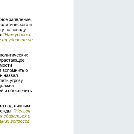
ное заявление,
политического и
гу по поводу
в:
"Нам удалось
е трудности не
 политических
нарастающее
имости
л вспомнить о
н назвал
леть угрозу
 должна
ей и обеспечить
га над личным
дежды:
"Нельзя
я сдаваться и
шних вопросов,