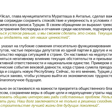
Уйсал, глава муниципалитета Муратпаша в Анталье, сделал важ
ав сограждан сохранить спокойствие и уверенность в условиях 
мического кризиса Турции. В своем обращении он выразил трево
остранения беспорядка и отчаяния среди населения, подчеркну
ься успехов раньше, и мы сможем сделать это снова. Текущи
ы отдалять нас от наших ценностей".
 указал на глубокие сомнения относительно функционирования
тутов, частые переходы депутатов из одной партии в другую и 
ольство народа ситуацией в стране. Он настаивал на недопуст
няться негативному влиянию текущих обстоятельств и призыва
ктивной ответственности и национальном единстве. Примером о
ические события вековой давности, когда страна сумела преодо
да и создать новую Республику. Сейчас, по его мнению, Турция
иться заново, чтобы успешно выйти из экономических трудност
благополучное будущее.
ьно он остановился на важности приоритета общественного бла
есом, сохранении веры в общие цели и недопущении утраты на
овать общими интересами ради собственных проблем. Нельз
ать руки. Наш долг заключается не только в решении сегодня
в строительстве лучшей жизни для будущих поколений".