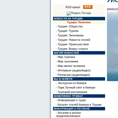
УЙ
RSS-канал
[09/05/2
НОВОСТИ ИЗ ТУРЦИИ
Турция: Политика
- Турция: Общество
- Турция: Туризм
- Турция: Экономика
- Турция: Новости отелей
- Турция: Происшествия
- Турция: Вокруг спорта
МАГИЯ НОВОСТЕЙ
- Мир туризма
- Мир экономики
- Мир жизни человека
- Интервью (аудио/видео)
- Репортаж (аудио/видео)
ВЫ В КЕМЕРЕ
- Экскурсии из Кемера
- Парк Лунный свет в Кемере
- Турецкий разговорник
КЕМЕРИНФО ТРЭВАЛ
- Информация о турах
- Каталог отелей Кемера и Турции
ИНФОРМАЦИЯ О РЕГИОНЕ
- Анталия и регион
средиземноморья