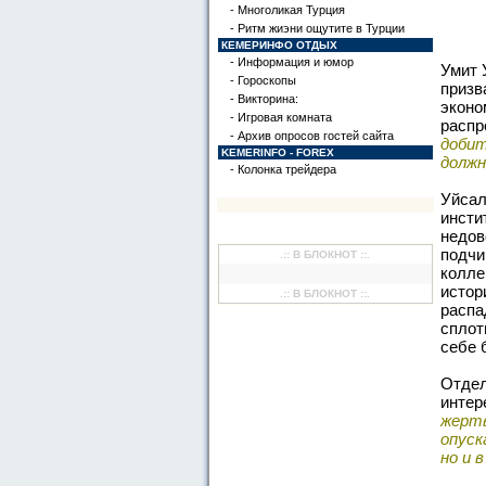
- Многоликая Турция
- Ритм жиэни ощутите в Турции
КЕМЕРИНФО ОТДЫХ
- Информация и юмор
Умит 
- Гороскопы
призв
- Викторина:
эконо
- Игровая комната
распр
- Архив опросов гостей сайта
добит
KEMERINFO - FOREX
должн
- Колонка трейдера
Уйсал
инсти
недов
подчи
.:: В БЛОКНОТ ::.
колле
истор
.:: В БЛОКНОТ ::.
распа
сплот
себе 
Отдел
интер
жертв
опуск
но и 