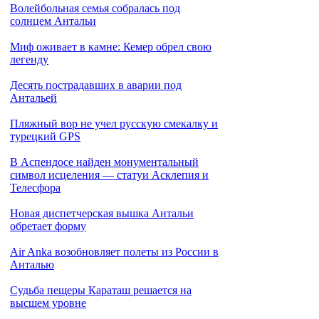
Волейбольная семья собралась под
солнцем Антальи
Миф оживает в камне: Кемер обрел свою
легенду
Десять пострадавших в аварии под
Антальей
Пляжный вор не учел русскую смекалку и
турецкий GPS
В Аспендосе найден монументальный
символ исцеления — статуи Асклепия и
Телесфора
Новая диспетчерская вышка Антальи
обретает форму
Air Anka возобновляет полеты из России в
Анталью
Cудьба пещеры Караташ решается на
высшем уровне