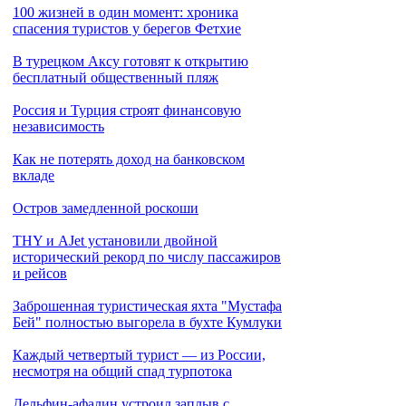
100 жизней в один момент: хроника
спасения туристов у берегов Фетхие
В турецком Аксу готовят к открытию
бесплатный общественный пляж
Россия и Турция строят финансовую
независимость
Как не потерять доход на банковском
вкладе
Остров замедленной роскоши
THY и AJet установили двойной
исторический рекорд по числу пассажиров
и рейсов
Заброшенная туристическая яхта "Мустафа
Бей" полностью выгорела в бухте Кумлуки
Каждый четвертый турист — из России,
несмотря на общий спад турпотока
Дельфин-афалин устроил заплыв с