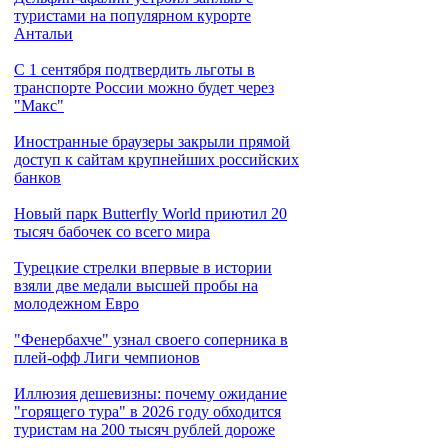
туристами на популярном курорте
Антальи
С 1 сентября подтвердить льготы в
транспорте России можно будет через
"Макс"
Иностранные браузеры закрыли прямой
доступ к сайтам крупнейших российских
банков
Новый парк Butterfly World приютил 20
тысяч бабочек со всего мира
Турецкие стрелки впервые в истории
взяли две медали высшей пробы на
молодежном Евро
"Фенербахче" узнал своего соперника в
плей-офф Лиги чемпионов
Иллюзия дешевизны: почему ожидание
"горящего тура" в 2026 году обходится
туристам на 200 тысяч рублей дороже