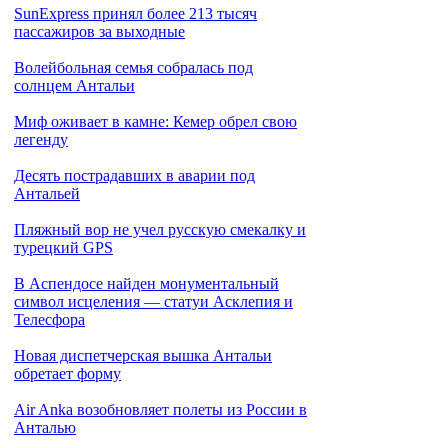
SunExpress принял более 213 тысяч
пассажиров за выходные
Волейбольная семья собралась под
солнцем Антальи
Миф оживает в камне: Кемер обрел свою
легенду
Десять пострадавших в аварии под
Антальей
Пляжный вор не учел русскую смекалку и
турецкий GPS
В Аспендосе найден монументальный
символ исцеления — статуи Асклепия и
Телесфора
Новая диспетчерская вышка Антальи
обретает форму
Air Anka возобновляет полеты из России в
Анталью