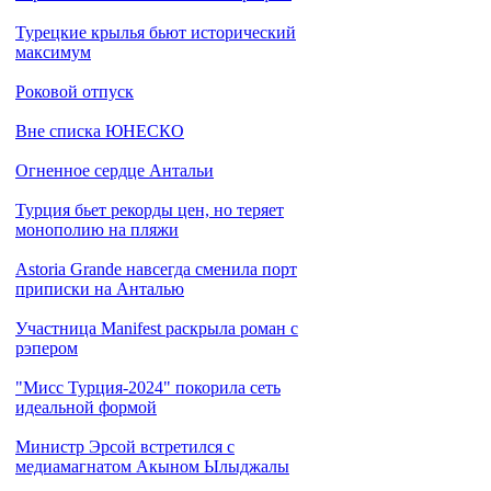
Турецкие крылья бьют исторический
максимум
Роковой отпуск
Вне списка ЮНЕСКО
Огненное сердце Антальи
Турция бьет рекорды цен, но теряет
монополию на пляжи
Astoria Grande навсегда сменила порт
приписки на Анталью
Участница Manifest раскрыла роман с
рэпером
"Мисс Турция-2024" покорила сеть
идеальной формой
Министр Эрсой встретился с
медиамагнатом Акыном Ылыджалы