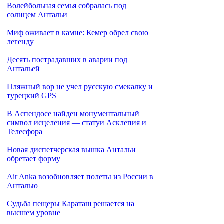
Волейбольная семья собралась под
солнцем Антальи
Миф оживает в камне: Кемер обрел свою
легенду
Десять пострадавших в аварии под
Антальей
Пляжный вор не учел русскую смекалку и
турецкий GPS
В Аспендосе найден монументальный
символ исцеления — статуи Асклепия и
Телесфора
Новая диспетчерская вышка Антальи
обретает форму
Air Anka возобновляет полеты из России в
Анталью
Cудьба пещеры Караташ решается на
высшем уровне