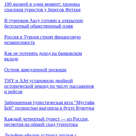
100 жизней в один момент: хроника
спасения туристов у берегов Фетхие
В турецком Аксу готовят к открытию
бесплатный общественный пляж
Россия и Турция строят финансовую
независимость
Как не потерять доход на банковском
вкладе
Остров замедленной роскоши
THY и AJet установили двойной
исторический рекорд по числу пассажиров
и рейсов
Заброшенная туристическая яхта "Мустафа
Бей" полностью выгорела в бухте Кумлуки
Каждый четвертый турист — из России,
несмотря на общий спад турпотока
Дельфин-афалин устроил заплыв с