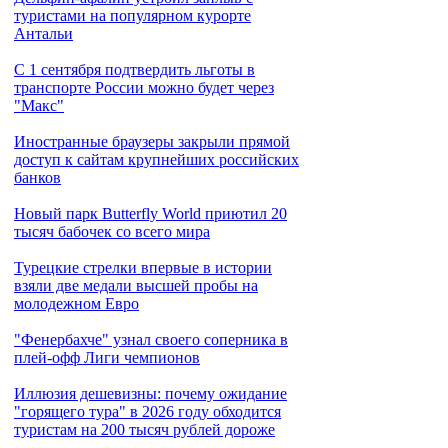
туристами на популярном курорте
Антальи
С 1 сентября подтвердить льготы в
транспорте России можно будет через
"Макс"
Иностранные браузеры закрыли прямой
доступ к сайтам крупнейших российских
банков
Новый парк Butterfly World приютил 20
тысяч бабочек со всего мира
Турецкие стрелки впервые в истории
взяли две медали высшей пробы на
молодежном Евро
"Фенербахче" узнал своего соперника в
плей-офф Лиги чемпионов
Иллюзия дешевизны: почему ожидание
"горящего тура" в 2026 году обходится
туристам на 200 тысяч рублей дороже