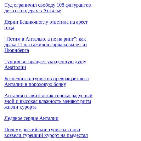
Cуд ограничил свободу 108 фигурантов
дела о тендерах в Анталье
Дерин Бешикчиоглу ответила на арест
отца
"Летим в Анталью, а не на ринг": как
драка 11 пассажиров сорвала вылет из
Нюрнберга
Турция возвращает украденную душу
Анатолии
Беспечность туристов превращает леса
Анталии в пороховую бочку
Анталия плавится: как сорокаградусный
зной и высокая влажность меняют ритм
жизни курорта
Ледяное сердце Анталии
Почему российские туристы снова
возвели турецкий курорт на пьедестал