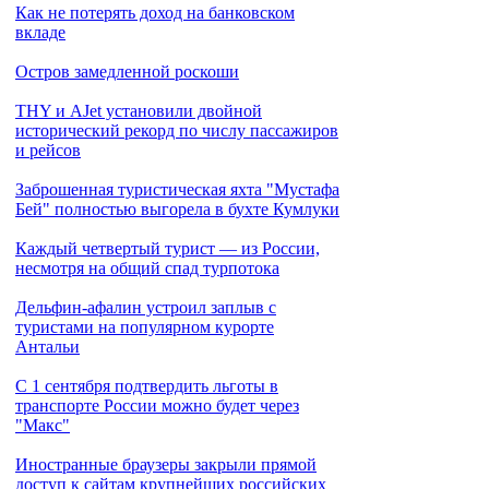
Как не потерять доход на банковском
вкладе
Остров замедленной роскоши
THY и AJet установили двойной
исторический рекорд по числу пассажиров
и рейсов
Заброшенная туристическая яхта "Мустафа
Бей" полностью выгорела в бухте Кумлуки
Каждый четвертый турист — из России,
несмотря на общий спад турпотока
Дельфин-афалин устроил заплыв с
туристами на популярном курорте
Антальи
С 1 сентября подтвердить льготы в
транспорте России можно будет через
"Макс"
Иностранные браузеры закрыли прямой
доступ к сайтам крупнейших российских