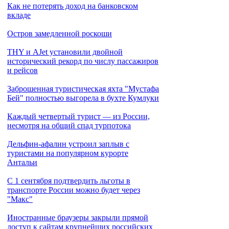
Как не потерять доход на банковском
вкладе
Остров замедленной роскоши
THY и AJet установили двойной
исторический рекорд по числу пассажиров
и рейсов
Заброшенная туристическая яхта "Мустафа
Бей" полностью выгорела в бухте Кумлуки
Каждый четвертый турист — из России,
несмотря на общий спад турпотока
Дельфин-афалин устроил заплыв с
туристами на популярном курорте
Антальи
С 1 сентября подтвердить льготы в
транспорте России можно будет через
"Макс"
Иностранные браузеры закрыли прямой
доступ к сайтам крупнейших российских