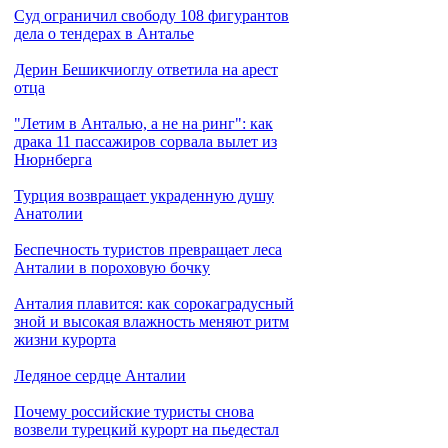
Cуд ограничил свободу 108 фигурантов
дела о тендерах в Анталье
Дерин Бешикчиоглу ответила на арест
отца
"Летим в Анталью, а не на ринг": как
драка 11 пассажиров сорвала вылет из
Нюрнберга
Турция возвращает украденную душу
Анатолии
Беспечность туристов превращает леса
Анталии в пороховую бочку
Анталия плавится: как сорокаградусный
зной и высокая влажность меняют ритм
жизни курорта
Ледяное сердце Анталии
Почему российские туристы снова
возвели турецкий курорт на пьедестал