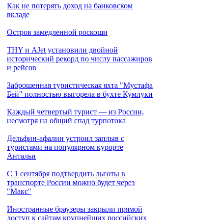
Как не потерять доход на банковском
вкладе
Остров замедленной роскоши
THY и AJet установили двойной
исторический рекорд по числу пассажиров
и рейсов
Заброшенная туристическая яхта "Мустафа
Бей" полностью выгорела в бухте Кумлуки
Каждый четвертый турист — из России,
несмотря на общий спад турпотока
Дельфин-афалин устроил заплыв с
туристами на популярном курорте
Антальи
С 1 сентября подтвердить льготы в
транспорте России можно будет через
"Макс"
Иностранные браузеры закрыли прямой
доступ к сайтам крупнейших российских