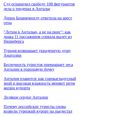
Cуд ограничил свободу 108 фигурантов
дела о тендерах в Анталье
Дерин Бешикчиоглу ответила на арест
отца
"Летим в Анталью, а не на ринг": как
драка 11 пассажиров сорвала вылет из
Нюрнберга
Турция возвращает украденную душу
Анатолии
Беспечность туристов превращает леса
Анталии в пороховую бочку
Анталия плавится: как сорокаградусный
зной и высокая влажность меняют ритм
жизни курорта
Ледяное сердце Анталии
Почему российские туристы снова
возвели турецкий курорт на пьедестал