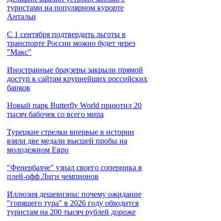
туристами на популярном курорте
Антальи
С 1 сентября подтвердить льготы в
транспорте России можно будет через
"Макс"
Иностранные браузеры закрыли прямой
доступ к сайтам крупнейших российских
банков
Новый парк Butterfly World приютил 20
тысяч бабочек со всего мира
Турецкие стрелки впервые в истории
взяли две медали высшей пробы на
молодежном Евро
"Фенербахче" узнал своего соперника в
плей-офф Лиги чемпионов
Иллюзия дешевизны: почему ожидание
"горящего тура" в 2026 году обходится
туристам на 200 тысяч рублей дороже