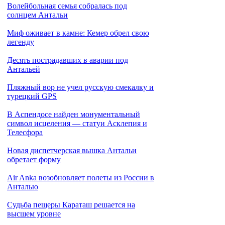
Волейбольная семья собралась под
солнцем Антальи
Миф оживает в камне: Кемер обрел свою
легенду
Десять пострадавших в аварии под
Антальей
Пляжный вор не учел русскую смекалку и
турецкий GPS
В Аспендосе найден монументальный
символ исцеления — статуи Асклепия и
Телесфора
Новая диспетчерская вышка Антальи
обретает форму
Air Anka возобновляет полеты из России в
Анталью
Cудьба пещеры Караташ решается на
высшем уровне