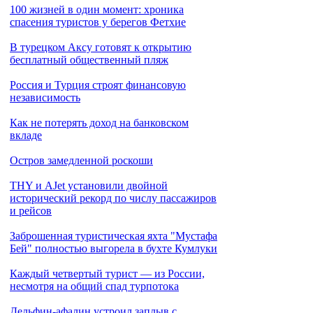
100 жизней в один момент: хроника
спасения туристов у берегов Фетхие
В турецком Аксу готовят к открытию
бесплатный общественный пляж
Россия и Турция строят финансовую
независимость
Как не потерять доход на банковском
вкладе
Остров замедленной роскоши
THY и AJet установили двойной
исторический рекорд по числу пассажиров
и рейсов
Заброшенная туристическая яхта "Мустафа
Бей" полностью выгорела в бухте Кумлуки
Каждый четвертый турист — из России,
несмотря на общий спад турпотока
Дельфин-афалин устроил заплыв с