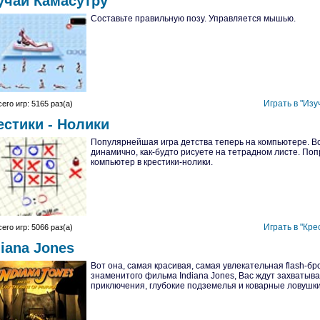
учай Камасутру
Составьте правильную позу. Управляется мышью.
Играть в "Изу
его игр: 5165 раз(а)
естики - Нолики
Популярнейшая игра детства теперь на компьютере. Вс
динамично, как-будто рисуете на тетрадном листе. По
компьютер в крестики-нолики.
Играть в "Кре
его игр: 5066 раз(а)
diana Jones
Вот она, самая красивая, самая увлекательная flash-бр
знаменитого фильма Indiana Jones, Вас ждут захваты
приключения, глубокие подземелья и коварные ловушки