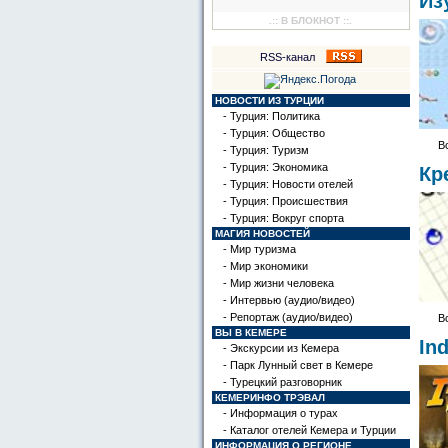
Из
.:: В БЛОКНОТ ::.
RSS-канал
НОВОСТИ ИЗ ТУРЦИИ
- Турция: Политика
- Турция: Общество
Вс
- Турция: Туризм
- Турция: Экономика
Кр
- Турция: Новости отелей
- Турция: Происшествия
- Турция: Вокруг спорта
МАГИЯ НОВОСТЕЙ
- Мир туризма
- Мир экономики
- Мир жизни человека
- Интервью (аудио/видео)
- Репортаж (аудио/видео)
Вс
ВЫ В КЕМЕРЕ
In
- Экскурсии из Кемера
- Парк Лунный свет в Кемере
- Турецкий разговорник
КЕМЕРИНФО ТРЭВАЛ
- Информация о турах
- Каталог отелей Кемера и Турции
ИНФОРМАЦИЯ О РЕГИОНЕ