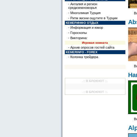
- Анталия и регион
средиземноморья
- Многоликая Турция
Вс
- Ритм жиэни ощутите в Турции
Ab
КЕМЕРИНФО ОТДЫХ
- Информация и юмор
- Гороскопы
- Викторина:
Игровая комната
- Архив опросов гостей сайта
KEMERINFO - FOREX
- Колонка трейдера
Вс
На
.:: В БЛОКНОТ ::.
.:: В БЛОКНОТ ::.
Вс
Al