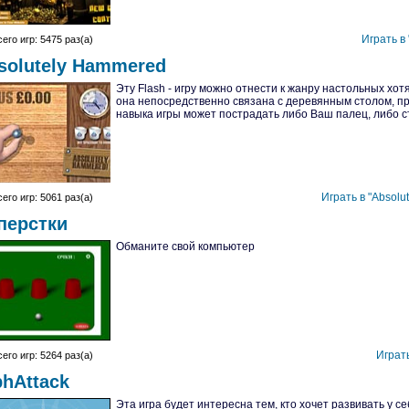
Играть в 
его игр: 5475 раз(а)
solutely Hammered
Эту Flash - игру можно отнести к жанру настольных хотя
она непосредственно связана с деревянным столом, п
навыка игры может пострадать либо Ваш палец, либо с
Играть в "Absolu
его игр: 5061 раз(а)
перстки
Обманите свой компьютер
Играть
его игр: 5264 раз(а)
phAttack
Эта игра будет интересна тем, кто хочет развивать у с