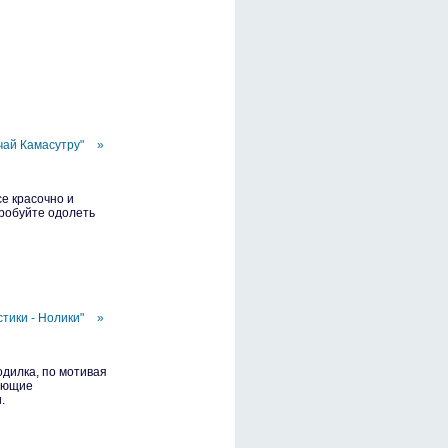
чай Камасутру"
»
е красочно и
пробуйте одолеть
стики - Нолики"
»
одилка, по мотивая
вающие
.