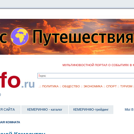
МУЛЬТИНОВОСТНОЙ ПОРТАЛ О СОБЫТИЯХ В 
.::
ПОЛИТИКА
::
ОБЩЕСТВО
::
ЭКОНОМИКА
::
СПОРТ
::
ТУРИЗМ
)
Я САЙТА
КЕМЕРИНФО - каталог
КЕМЕРИНФО-трейдинг
МЫ В
АЯ КОМНАТА