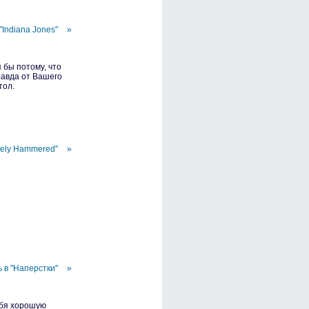
"Indiana Jones"
»
 бы потому, что
равда от Вашего
тол.
tely Hammered"
»
 в "Наперстки"
»
ебя хорошую