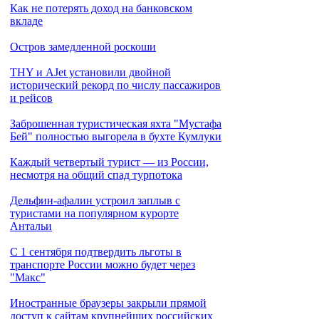
Как не потерять доход на банковском
вкладе
Остров замедленной роскоши
THY и AJet установили двойной
исторический рекорд по числу пассажиров
и рейсов
Заброшенная туристическая яхта "Мустафа
Бей" полностью выгорела в бухте Кумлуки
Каждый четвертый турист — из России,
несмотря на общий спад турпотока
Дельфин-афалин устроил заплыв с
туристами на популярном курорте
Антальи
С 1 сентября подтвердить льготы в
транспорте России можно будет через
"Макс"
Иностранные браузеры закрыли прямой
доступ к сайтам крупнейших российских