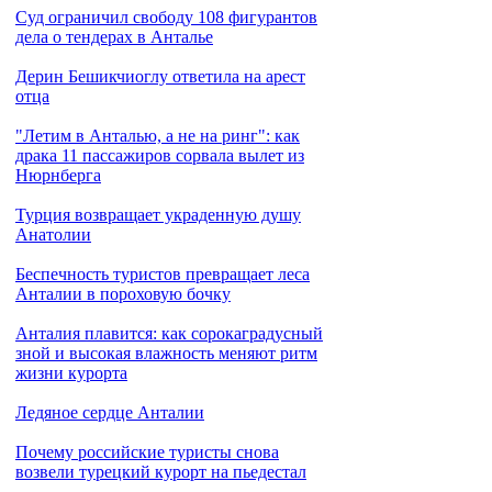
Cуд ограничил свободу 108 фигурантов
дела о тендерах в Анталье
Дерин Бешикчиоглу ответила на арест
отца
"Летим в Анталью, а не на ринг": как
драка 11 пассажиров сорвала вылет из
Нюрнберга
Турция возвращает украденную душу
Анатолии
Беспечность туристов превращает леса
Анталии в пороховую бочку
Анталия плавится: как сорокаградусный
зной и высокая влажность меняют ритм
жизни курорта
Ледяное сердце Анталии
Почему российские туристы снова
возвели турецкий курорт на пьедестал