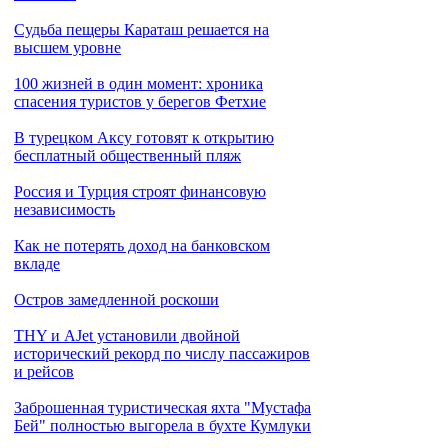
Cудьба пещеры Караташ решается на
высшем уровне
100 жизней в один момент: хроника
спасения туристов у берегов Фетхие
В турецком Аксу готовят к открытию
бесплатный общественный пляж
Россия и Турция строят финансовую
независимость
Как не потерять доход на банковском
вкладе
Остров замедленной роскоши
THY и AJet установили двойной
исторический рекорд по числу пассажиров
и рейсов
Заброшенная туристическая яхта "Мустафа
Бей" полностью выгорела в бухте Кумлуки