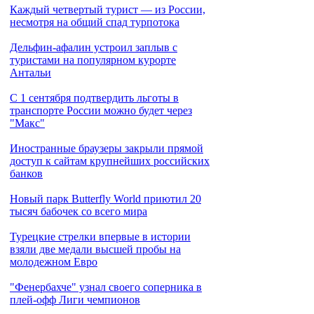
Каждый четвертый турист — из России,
несмотря на общий спад турпотока
Дельфин-афалин устроил заплыв с
туристами на популярном курорте
Антальи
С 1 сентября подтвердить льготы в
транспорте России можно будет через
"Макс"
Иностранные браузеры закрыли прямой
доступ к сайтам крупнейших российских
банков
Новый парк Butterfly World приютил 20
тысяч бабочек со всего мира
Турецкие стрелки впервые в истории
взяли две медали высшей пробы на
молодежном Евро
"Фенербахче" узнал своего соперника в
плей-офф Лиги чемпионов