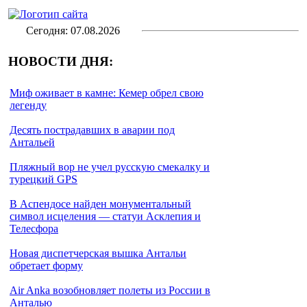
Сегодня: 07.08.2026
НОВОСТИ ДНЯ:
Миф оживает в камне: Кемер обрел свою
легенду
Десять пострадавших в аварии под
Антальей
Пляжный вор не учел русскую смекалку и
турецкий GPS
В Аспендосе найден монументальный
символ исцеления — статуи Асклепия и
Телесфора
Новая диспетчерская вышка Антальи
обретает форму
Air Anka возобновляет полеты из России в
Анталью