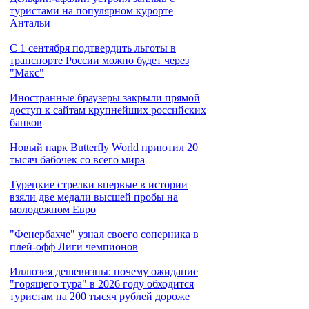
туристами на популярном курорте
Антальи
С 1 сентября подтвердить льготы в
транспорте России можно будет через
"Макс"
Иностранные браузеры закрыли прямой
доступ к сайтам крупнейших российских
банков
Новый парк Butterfly World приютил 20
тысяч бабочек со всего мира
Турецкие стрелки впервые в истории
взяли две медали высшей пробы на
молодежном Евро
"Фенербахче" узнал своего соперника в
плей-офф Лиги чемпионов
Иллюзия дешевизны: почему ожидание
"горящего тура" в 2026 году обходится
туристам на 200 тысяч рублей дороже