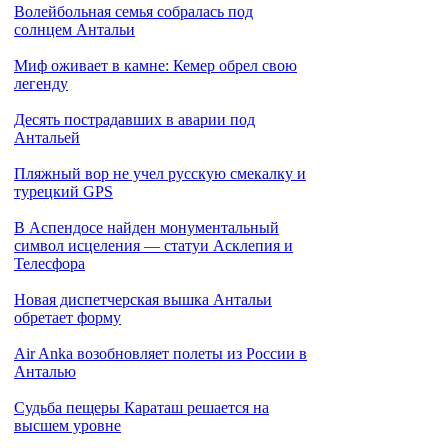
Волейбольная семья собралась под
солнцем Антальи
Миф оживает в камне: Кемер обрел свою
легенду
Десять пострадавших в аварии под
Антальей
Пляжный вор не учел русскую смекалку и
турецкий GPS
В Аспендосе найден монументальный
символ исцеления — статуи Асклепия и
Телесфора
Новая диспетчерская вышка Антальи
обретает форму
Air Anka возобновляет полеты из России в
Анталью
Cудьба пещеры Караташ решается на
высшем уровне