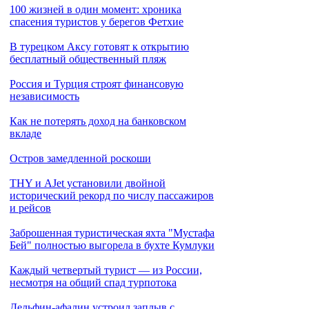
100 жизней в один момент: хроника
спасения туристов у берегов Фетхие
В турецком Аксу готовят к открытию
бесплатный общественный пляж
Россия и Турция строят финансовую
независимость
Как не потерять доход на банковском
вкладе
Остров замедленной роскоши
THY и AJet установили двойной
исторический рекорд по числу пассажиров
и рейсов
Заброшенная туристическая яхта "Мустафа
Бей" полностью выгорела в бухте Кумлуки
Каждый четвертый турист — из России,
несмотря на общий спад турпотока
Дельфин-афалин устроил заплыв с