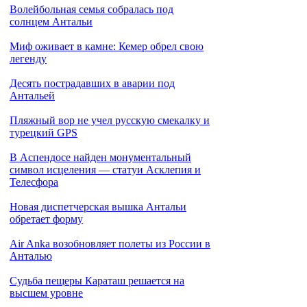
Волейбольная семья собралась под
солнцем Антальи
Миф оживает в камне: Кемер обрел свою
легенду
Десять пострадавших в аварии под
Антальей
Пляжный вор не учел русскую смекалку и
турецкий GPS
В Аспендосе найден монументальный
символ исцеления — статуи Асклепия и
Телесфора
Новая диспетчерская вышка Антальи
обретает форму
Air Anka возобновляет полеты из России в
Анталью
Cудьба пещеры Караташ решается на
высшем уровне