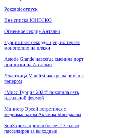
Роковой отпуск
Вне списка ЮНЕСКО
Огненное сердце Антальи
Турция бьет рекорды цен, но теряет
монополию на пляжи
Astoria Grande навсегда сменила порт
приписки на Анталью
Участница Manifest раскрыла роман с
рэпером
"Мисс Турция-2024" покорила сеть
идеальной формой
Министр Эрсой встретился с
медиамагнатом Акыном Ылыджалы
SunExpress принял более 213 тысяч
пассажиров за выходные