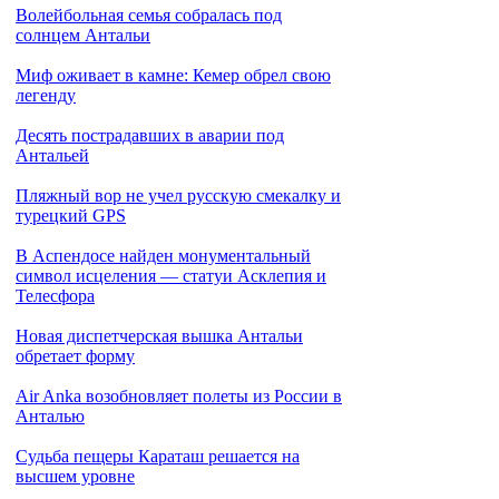
Волейбольная семья собралась под
солнцем Антальи
Миф оживает в камне: Кемер обрел свою
легенду
Десять пострадавших в аварии под
Антальей
Пляжный вор не учел русскую смекалку и
турецкий GPS
В Аспендосе найден монументальный
символ исцеления — статуи Асклепия и
Телесфора
Новая диспетчерская вышка Антальи
обретает форму
Air Anka возобновляет полеты из России в
Анталью
Cудьба пещеры Караташ решается на
высшем уровне