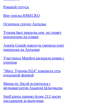
Роковой отпуск
Вне списка ЮНЕСКО
Огненное сердце Антальи
Турция бьет рекорды цен, но теряет
монополию на пляжи
Astoria Grande навсегда сменила порт
приписки на Анталью
Участница Manifest раскрыла роман с
рэпером
"Мисс Турция-2024" покорила сеть
идеальной формой
Министр Эрсой встретился с
медиамагнатом Акыном Ылыджалы
SunExpress принял более 213 тысяч
пассажиров за выходные