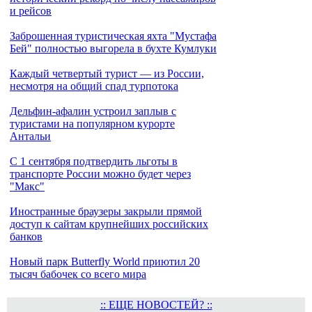
и рейсов
Заброшенная туристическая яхта "Мустафа
Бей" полностью выгорела в бухте Кумлуки
Каждый четвертый турист — из России,
несмотря на общий спад турпотока
Дельфин-афалин устроил заплыв с
туристами на популярном курорте
Антальи
С 1 сентября подтвердить льготы в
транспорте России можно будет через
"Макс"
Иностранные браузеры закрыли прямой
доступ к сайтам крупнейших российских
банков
Новый парк Butterfly World приютил 20
тысяч бабочек со всего мира
:: ЕЩЕ НОВОСТЕЙ? ::