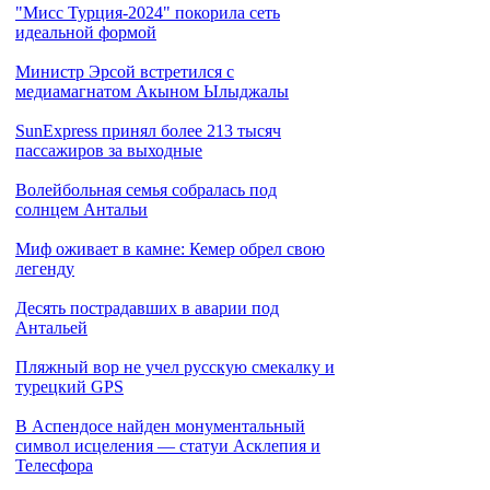
"Мисс Турция-2024" покорила сеть
идеальной формой
Министр Эрсой встретился с
медиамагнатом Акыном Ылыджалы
SunExpress принял более 213 тысяч
пассажиров за выходные
Волейбольная семья собралась под
солнцем Антальи
Миф оживает в камне: Кемер обрел свою
легенду
Десять пострадавших в аварии под
Антальей
Пляжный вор не учел русскую смекалку и
турецкий GPS
В Аспендосе найден монументальный
символ исцеления — статуи Асклепия и
Телесфора