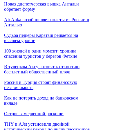
Новая диспетчерская вышка Антальи
обретает форму
Air Anka возобновляет полеты из России в
Анталью
Cудьба пещеры Караташ решается на
высшем уровне
100 жизней в один момент: хроника
спасения туристов у берегов Фетхие
В турецком Аксу готовят к открытию
бесплатный общественный пляж
Россия и Турция строят финансовую
независимость
Как не потерять доход на банковском
вкладе
Остров замедленной роскоши
THY и AJet установили двойной
исторический рекорд по числу пассажиров