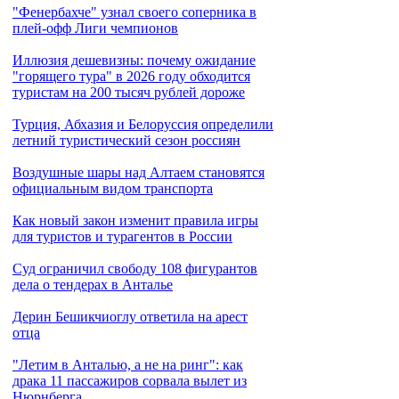
"Фенербахче" узнал своего соперника в
плей-офф Лиги чемпионов
Иллюзия дешевизны: почему ожидание
"горящего тура" в 2026 году обходится
туристам на 200 тысяч рублей дороже
Турция, Абхазия и Белоруссия определили
летний туристический сезон россиян
Воздушные шары над Алтаем становятся
официальным видом транспорта
Как новый закон изменит правила игры
для туристов и турагентов в России
Cуд ограничил свободу 108 фигурантов
дела о тендерах в Анталье
Дерин Бешикчиоглу ответила на арест
отца
"Летим в Анталью, а не на ринг": как
драка 11 пассажиров сорвала вылет из
Нюрнберга