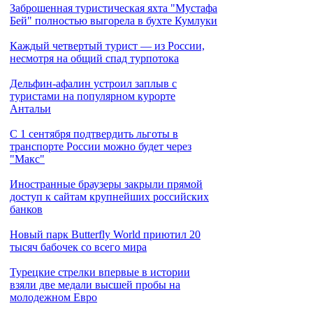
Заброшенная туристическая яхта "Мустафа
Бей" полностью выгорела в бухте Кумлуки
Каждый четвертый турист — из России,
несмотря на общий спад турпотока
Дельфин-афалин устроил заплыв с
туристами на популярном курорте
Антальи
С 1 сентября подтвердить льготы в
транспорте России можно будет через
"Макс"
Иностранные браузеры закрыли прямой
доступ к сайтам крупнейших российских
банков
Новый парк Butterfly World приютил 20
тысяч бабочек со всего мира
Турецкие стрелки впервые в истории
взяли две медали высшей пробы на
молодежном Евро