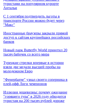
туристами на популярном курорте
Антальи
С 1 сентября подтвердить льготы в
транспорте России можно будет через
"Макс"
Иностранные браузеры закрыли прямой
доступ к сайтам крупнейших российских
банков
Новый парк Butterfly World приютил 20
тысяч бабочек со всего мира
Турецкие стрелки впервые в истории
взяли две медали высшей пробы на
молодежном Евро
"Фенербахче" узнал своего соперника в
плей-офф Лиги чемпионов
Иллюзия дешевизны: почему ожидание
"горящего тура" в 2026 году обходится
туристам на 200 тысяч рублей дороже