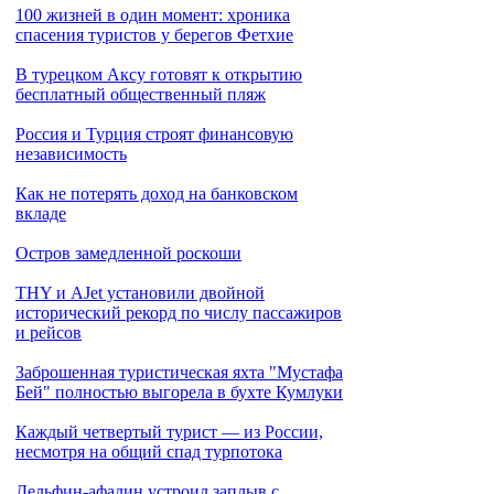
100 жизней в один момент: хроника
спасения туристов у берегов Фетхие
В турецком Аксу готовят к открытию
бесплатный общественный пляж
Россия и Турция строят финансовую
независимость
Как не потерять доход на банковском
вкладе
Остров замедленной роскоши
THY и AJet установили двойной
исторический рекорд по числу пассажиров
и рейсов
Заброшенная туристическая яхта "Мустафа
Бей" полностью выгорела в бухте Кумлуки
Каждый четвертый турист — из России,
несмотря на общий спад турпотока
Дельфин-афалин устроил заплыв с