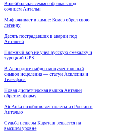
Волейбольная семья собралась под
солнцем Антальи
Миф оживает в камне: Кемер обрел свою
легенду
Десять пострадавших в аварии под
Антальей
Пляжный вор не учел русскую смекалку и
турецкий GPS
В Аспендосе найден монументальный
символ исцеления — статуи Асклепия и
Телесфора
Новая диспетчерская вышка Антальи
обретает форму
Air Anka возобновляет полеты из России в
Анталью
Cудьба пещеры Караташ решается на
высшем уровне