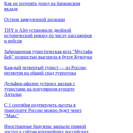
Как не потерять доход на банковском
вкладе
Остров замедленной роскоши
THY и AJet установили двойной
исторический рекорд по числу пассажиров
и рейсов
Заброшенная туристическая яхта "Мустафа
Бей" полностью выгорела в бухте Кумлуки
Каждый четвертый турист — из России,
несмотря на общий спад турпотока
Дельфин-афалин устроил заплыв с
туристами на популярном курорте
Антальи
С 1 сентября подтвердить льготы в
транспорте России можно будет через
"Макс"
Иностранные браузеры закрыли прямой
доступ к сайтам крупнейших российских