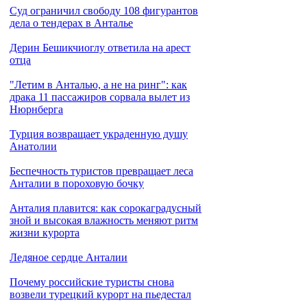
Cуд ограничил свободу 108 фигурантов
дела о тендерах в Анталье
Дерин Бешикчиоглу ответила на арест
отца
"Летим в Анталью, а не на ринг": как
драка 11 пассажиров сорвала вылет из
Нюрнберга
Турция возвращает украденную душу
Анатолии
Беспечность туристов превращает леса
Анталии в пороховую бочку
Анталия плавится: как сорокаградусный
зной и высокая влажность меняют ритм
жизни курорта
Ледяное сердце Анталии
Почему российские туристы снова
возвели турецкий курорт на пьедестал