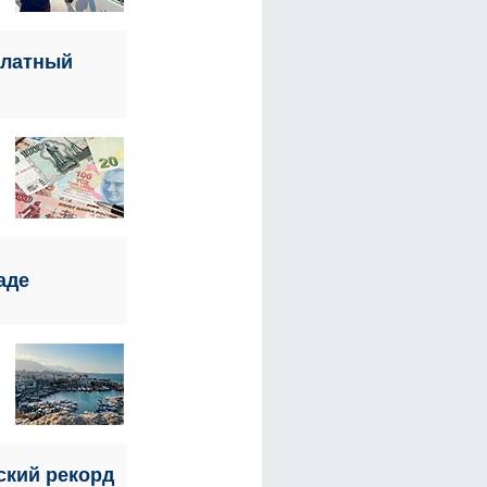
платный
ь
ладе
ский рекорд