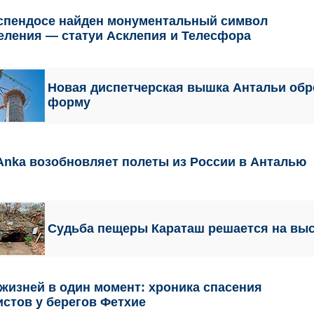
спендосе найден монументальный символ
еления — статуи Асклепия и Телесфора
Новая диспетчерская вышка Антальи обр
форму
 Anka возобновляет полеты из России в Анталью
Cудьба пещеры Караташ решается на вы
 жизней в один момент: хроника спасения
истов у берегов Фетхие