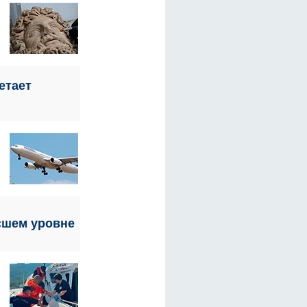
етает
сшем уровне