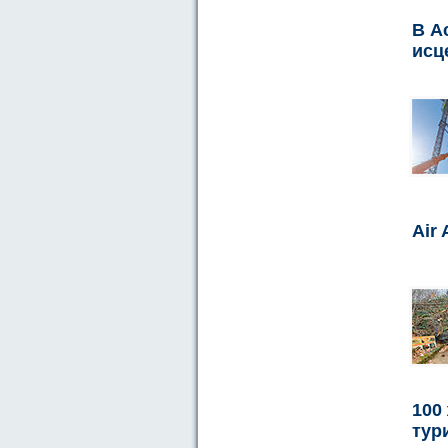
В А
исц
Air
100
тур