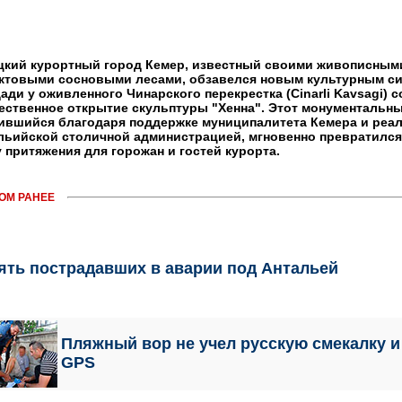
цкий курортный город Кемер, известный своими живописным
ктовыми сосновыми лесами, обзавелся новым культурным с
ади у оживленного Чинарского перекрестка (Cinarli Kavsagi) 
ественное открытие скульптуры "Хенна". Этот монументальны
ившийся благодаря поддержке муниципалитета Кемера и реал
льийской столичной администрацией, мгновенно превратился
у притяжения для горожан и гостей курорта.
ОМ РАНЕЕ
ять пострадавших в аварии под Антальей
Пляжный вор не учел русскую смекалку и
GPS