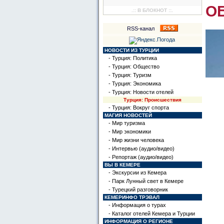
О
.:: В БЛОКНОТ ::.
RSS-канал
НОВОСТИ ИЗ ТУРЦИИ
- Турция: Политика
- Турция: Общество
- Турция: Туризм
- Турция: Экономика
- Турция: Новости отелей
Турция: Происшествия
- Турция: Вокруг спорта
МАГИЯ НОВОСТЕЙ
- Мир туризма
- Мир экономики
- Мир жизни человека
- Интервью (аудио/видео)
- Репортаж (аудио/видео)
ВЫ В КЕМЕРЕ
- Экскурсии из Кемера
- Парк Лунный свет в Кемере
- Турецкий разговорник
КЕМЕРИНФО ТРЭВАЛ
- Информация о турах
- Каталог отелей Кемера и Турции
ИНФОРМАЦИЯ О РЕГИОНЕ