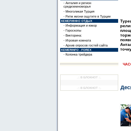
- Анталия и регион
средиземноморья
- Многоликая Турция
- Ритм жиэни ощутите в Турции
Туре
КЕМЕРИНФО ОТДЫХ
рели
- Информация и юмор
площ
- Гороскопы
торж
- Викторина:
появ
- Игровая комната
Анта
- Архив опросов гостей сайта
точк
KEMERINFO - FOREX
- Колонка трейдера
ЧАС
.:: В БЛОКНОТ ::.
Дес
.:: В БЛОКНОТ ::.