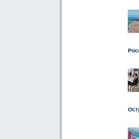
Рос
Ост