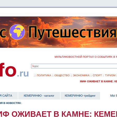
МУЛЬТИНОВОСТНОЙ ПОРТАЛ О СОБЫТИЯХ В 
.::
ПОЛИТИКА
::
ОБЩЕСТВО
::
ЭКОНОМИКА
::
СПОРТ
::
ТУРИЗМ
МИФ ОЖИВАЕТ В КАМНЕ: КЕМЕ
Я САЙТА
КЕМЕРИНФО - каталог
КЕМЕРИНФО-трейдинг
МЫ 
Я В НОВОСТЯХ:
ИФ ОЖИВАЕТ В КАМНЕ: КЕМЕ