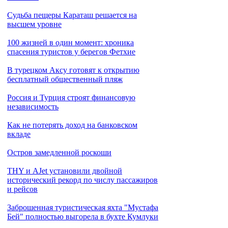
Cудьба пещеры Караташ решается на
высшем уровне
100 жизней в один момент: хроника
спасения туристов у берегов Фетхие
В турецком Аксу готовят к открытию
бесплатный общественный пляж
Россия и Турция строят финансовую
независимость
Как не потерять доход на банковском
вкладе
Остров замедленной роскоши
THY и AJet установили двойной
исторический рекорд по числу пассажиров
и рейсов
Заброшенная туристическая яхта "Мустафа
Бей" полностью выгорела в бухте Кумлуки