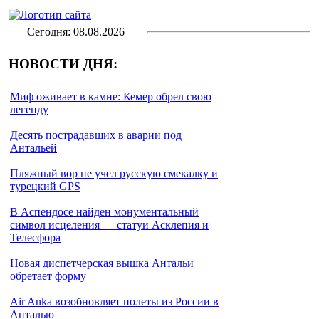
Сегодня: 08.08.2026
НОВОСТИ ДНЯ:
Миф оживает в камне: Кемер обрел свою
легенду
Десять пострадавших в аварии под
Антальей
Пляжный вор не учел русскую смекалку и
турецкий GPS
В Аспендосе найден монументальный
символ исцеления — статуи Асклепия и
Телесфора
Новая диспетчерская вышка Антальи
обретает форму
Air Anka возобновляет полеты из России в
Анталью