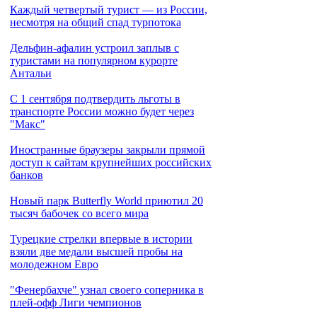
Каждый четвертый турист — из России,
несмотря на общий спад турпотока
Дельфин-афалин устроил заплыв с
туристами на популярном курорте
Антальи
С 1 сентября подтвердить льготы в
транспорте России можно будет через
"Макс"
Иностранные браузеры закрыли прямой
доступ к сайтам крупнейших российских
банков
Новый парк Butterfly World приютил 20
тысяч бабочек со всего мира
Турецкие стрелки впервые в истории
взяли две медали высшей пробы на
молодежном Евро
"Фенербахче" узнал своего соперника в
плей-офф Лиги чемпионов