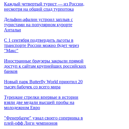
Каждый четвертый турист — из России,
несмотря на общий спад турпотока
Дельфин-афалин устроил заплыв с
туристами на популярном курорте
Антальи
С 1 сентября подтвердить льготы в
транспорте России можно будет через
"Макс"
Иностранные браузеры закрыли прямой
доступ к сайтам крупнейших российских
банков
Новый парк Butterfly World приютил 20
тысяч бабочек со всего мира
Турецкие стрелки впервые в истории
взяли две медали высшей пробы на
молодежном Евро
"Фенербахче" узнал своего соперника в
плей-офф Лиги чемпионов