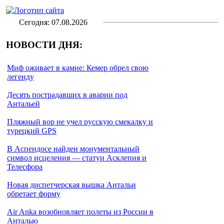
Сегодня: 07.08.2026
НОВОСТИ ДНЯ:
Миф оживает в камне: Кемер обрел свою
легенду
Десять пострадавших в аварии под
Антальей
Пляжный вор не учел русскую смекалку и
турецкий GPS
В Аспендосе найден монументальный
символ исцеления — статуи Асклепия и
Телесфора
Новая диспетчерская вышка Антальи
обретает форму
Air Anka возобновляет полеты из России в
Анталью