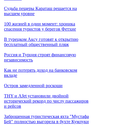
Cудьба пещеры Караташ решается на
высшем уровне
100 жизней в один момент: хроника
спасения туристов у берегов Фетхие
В турецком Аксу готовят к открытию
бесплатный общественный пляж
Россия и Турция строят финансовую
независимость
Как не потерять доход на банковском
вкладе
Остров замедленной роскоши
THY и AJet установили двойной
исторический рекорд по числу пассажиров
и рейсов
Заброшенная туристическая яхта "Мустафа
Бей" полностью выгорела в бухте Кумлуки