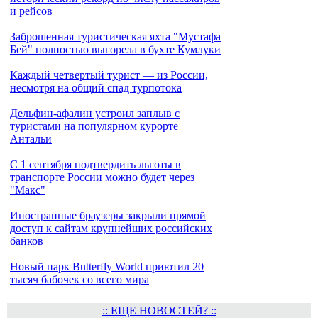
и рейсов
Заброшенная туристическая яхта "Мустафа
Бей" полностью выгорела в бухте Кумлуки
Каждый четвертый турист — из России,
несмотря на общий спад турпотока
Дельфин-афалин устроил заплыв с
туристами на популярном курорте
Антальи
С 1 сентября подтвердить льготы в
транспорте России можно будет через
"Макс"
Иностранные браузеры закрыли прямой
доступ к сайтам крупнейших российских
банков
Новый парк Butterfly World приютил 20
тысяч бабочек со всего мира
:: ЕЩЕ НОВОСТЕЙ? ::