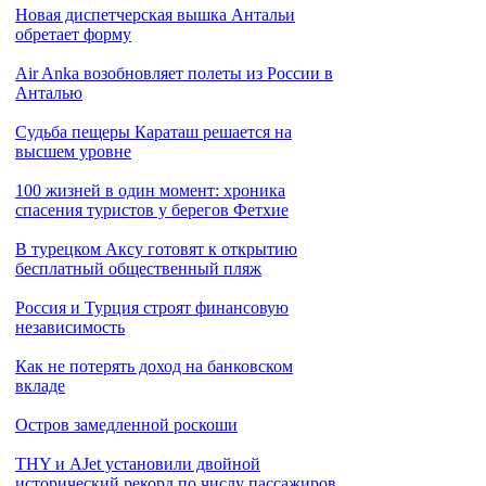
Новая диспетчерская вышка Антальи
обретает форму
Air Anka возобновляет полеты из России в
Анталью
Cудьба пещеры Караташ решается на
высшем уровне
100 жизней в один момент: хроника
спасения туристов у берегов Фетхие
В турецком Аксу готовят к открытию
бесплатный общественный пляж
Россия и Турция строят финансовую
независимость
Как не потерять доход на банковском
вкладе
Остров замедленной роскоши
THY и AJet установили двойной
исторический рекорд по числу пассажиров