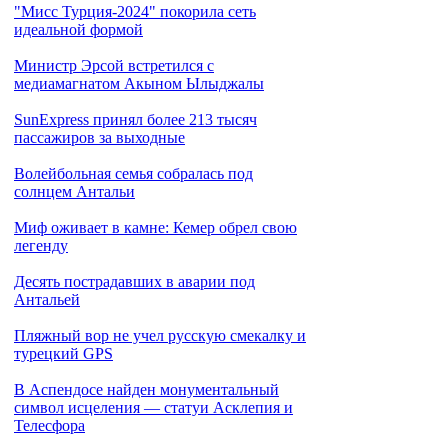
"Мисс Турция-2024" покорила сеть
идеальной формой
Министр Эрсой встретился с
медиамагнатом Акыном Ылыджалы
SunExpress принял более 213 тысяч
пассажиров за выходные
Волейбольная семья собралась под
солнцем Антальи
Миф оживает в камне: Кемер обрел свою
легенду
Десять пострадавших в аварии под
Антальей
Пляжный вор не учел русскую смекалку и
турецкий GPS
В Аспендосе найден монументальный
символ исцеления — статуи Асклепия и
Телесфора