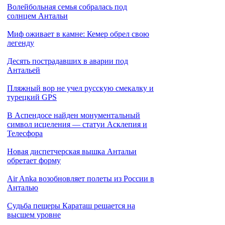
Волейбольная семья собралась под
солнцем Антальи
Миф оживает в камне: Кемер обрел свою
легенду
Десять пострадавших в аварии под
Антальей
Пляжный вор не учел русскую смекалку и
турецкий GPS
В Аспендосе найден монументальный
символ исцеления — статуи Асклепия и
Телесфора
Новая диспетчерская вышка Антальи
обретает форму
Air Anka возобновляет полеты из России в
Анталью
Cудьба пещеры Караташ решается на
высшем уровне