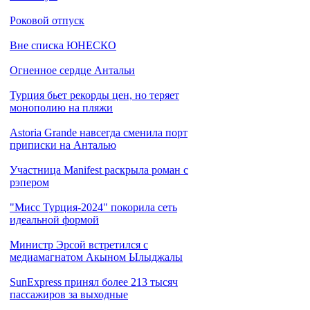
Роковой отпуск
Вне списка ЮНЕСКО
Огненное сердце Антальи
Турция бьет рекорды цен, но теряет
монополию на пляжи
Astoria Grande навсегда сменила порт
приписки на Анталью
Участница Manifest раскрыла роман с
рэпером
"Мисс Турция-2024" покорила сеть
идеальной формой
Министр Эрсой встретился с
медиамагнатом Акыном Ылыджалы
SunExpress принял более 213 тысяч
пассажиров за выходные