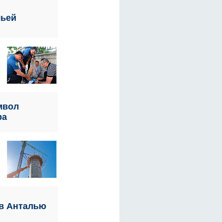
льей
мвол
ра
 в Анталью