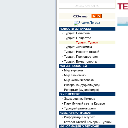
Т
.:: В БЛОКНОТ ::.
RSS-канал
НОВОСТИ ИЗ ТУРЦИИ
- Турция: Политика
- Турция: Общество
Турция: Туризм
- Турция: Экономика
- Турция: Новости отелей
- Турция: Происшествия
- Турция: Вокруг спорта
МАГИЯ НОВОСТЕЙ
- Мир туризма
- Мир экономики
- Мир жизни человека
- Интервью (аудио/видео)
- Репортаж (аудио/видео)
ВЫ В КЕМЕРЕ
- Экскурсии из Кемера
- Парк Лунный свет в Кемере
- Турецкий разговорник
КЕМЕРИНФО ТРЭВАЛ
- Информация о турах
- Каталог отелей Кемера и Турции
ИНФОРМАЦИЯ О РЕГИОНЕ