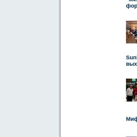
фо
Sun
вы
Миф