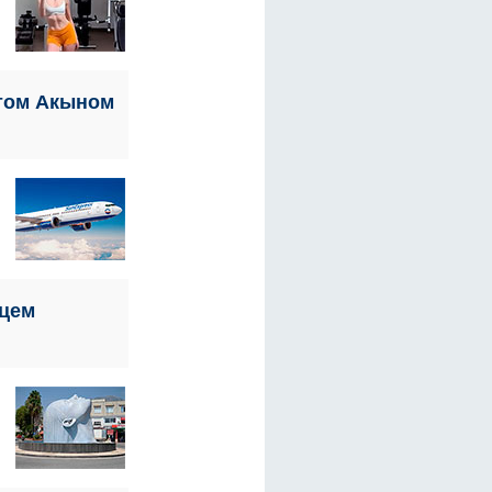
атом Акыном
нцем