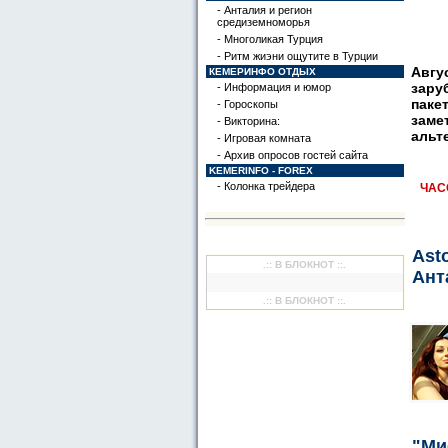
- Анталия и регион
средиземноморья
- Многоликая Турция
- Ритм жиэни ощутите в Турции
Авгу
КЕМЕРИНФО ОТДЫХ
зару
- Информация и юмор
паке
- Гороскопы
заме
- Викторина:
альт
- Игровая комната
- Архив опросов гостей сайта
KEMERINFO - FOREX
- Колонка трейдера
ЧАС
Ast
.:: В БЛОКНОТ ::.
Ан
.:: В БЛОКНОТ ::.
"Ми