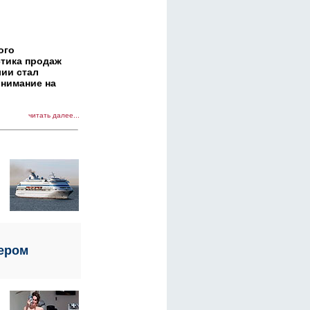
ого
стика продаж
лии стал
внимание на
читать далее...
пером