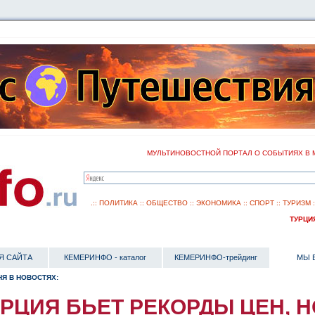
МУЛЬТИНОВОСТНОЙ ПОРТАЛ О СОБЫТИЯХ В 
.::
ПОЛИТИКА
::
ОБЩЕСТВО
::
ЭКОНОМИКА
::
СПОРТ
::
ТУРИЗМ
ТУРЦИЯ 
Я САЙТА
КЕМЕРИНФО - каталог
КЕМЕРИНФО-трейдинг
МЫ 
Я В НОВОСТЯХ:
РЦИЯ БЬЕТ РЕКОРДЫ ЦЕН, Н