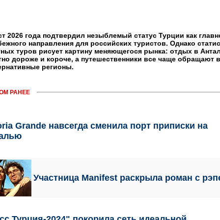
ст 2026 года подтвердил незыблемый статус Турции как главн
бежного направления для российских туристов. Однако стати
тных туров рисует картину меняющегося рынка: отдых в Анта
тно дороже и короче, а путешественники все чаще обращают 
ернативные регионы.
ОМ РАНЕЕ
oria Grande навсегда сменила порт приписки на
талью
Участница Manifest раскрыла роман с рэ
сс Турция-2024" покорила сеть идеальной