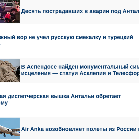
Десять пострадавших в аварии под Анта
жный вор не учел русскую смекалку и турецкий
S
В Аспендосе найден монументальный си
исцеления — статуи Асклепия и Телесфо
ая диспетчерская вышка Антальи обретает
рму
Air Anka возобновляет полеты из России