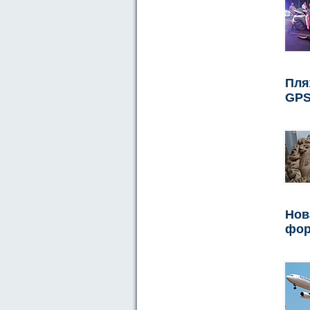
Пля
GP
Нов
фо